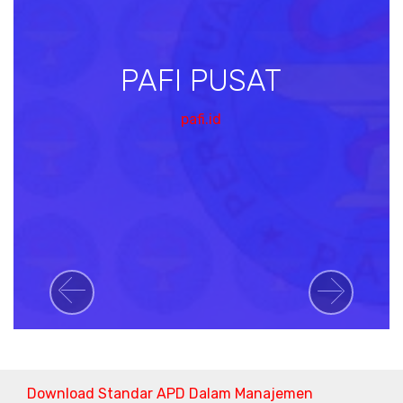
PAFI PUSAT
pafi.id
Previous
Next
Download Standar APD Dalam Manajemen